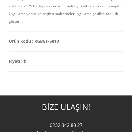
sistemleri 125 kb dayanıklı en az 1 metre yükseklikte, korkuluk yapılır.
Uygulama yerine ve seçilen malzemeler uygulama şekilleri farklılık
gösterir.
Ürün Kodu :
KGBGF-5810
Fiyatı :
BIZE ULAŞIN!
0232 342 80 27