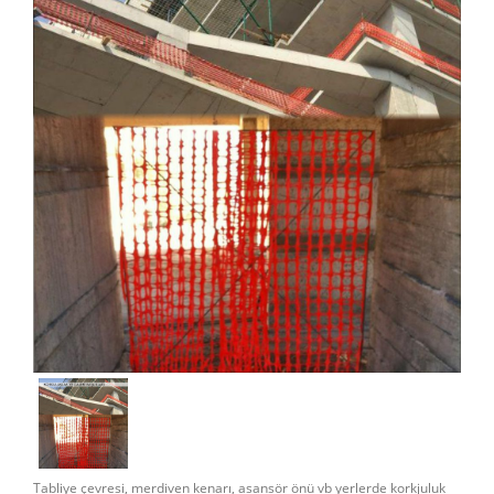
Tabliye çevresi, merdiven kenarı, asansör önü vb yerlerde korkjuluk