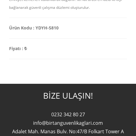
bağlanarak güvenli çalışma düzlemi oluşturulur.
Ürün Kodu :
YDYH-5810
Fiyatı :
BIZE ULAŞIN!
0232 342 80 27
info@birtanguvenlikaglari.com
Adalet Mah. Manas Bulv. No:47/B Folkart Tower A