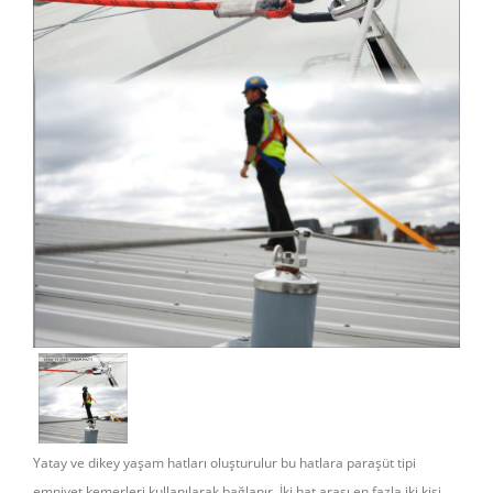
Yatay ve dikey yaşam hatları oluşturulur bu hatlara paraşüt tipi
emniyet kemerleri kullanılarak bağlanır. İki hat arası en fazla iki kişi